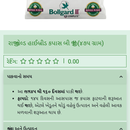
રાજી ગોલ્ડ હાઈબ્રીડ કપાસ બી જી II (૪૭૫ ગ્રામ)
|
રેટિંગ:
0.00
પાકવાનો સમય
આ
જાત
૧૪૫
થી
૧૬૦
દિવસમાં
પાકી
જાય
છે
.
ફાયદો
:
૧૪૫
દિવસની
આસપાસ
જ
કપાસ
ફાટવાની
શરૂઆત
થઈ
જાય
છે
,
એટલે
ખેડૂતને
થોડું
વહેલું
ઉત્પાદન
અને
વહેલી
આવક
મળવાની
શરૂઆત
થાય
છે
.
જીંડવા અને ઉત્પાદન