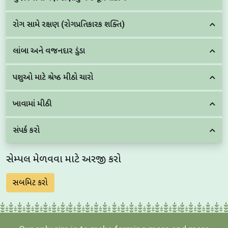
રોગ સામે રક્ષણ (રોગપ્રતિકારક શક્તિ)
લાંબા અને વજનદાર ડુંડા
પશુઓ માટે શ્રેષ્ઠ મીઠો ચારો
ખાવામાં મીઠી
સંપર્ક કરો
સેમ્પલ મેળવવા માટે અરજી કરો
સબમિટ કરો