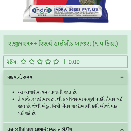
રાજી-૨૧૨૧++ રિસર્ચ હાઈબ્રીડ બાજરા (૧.૫ કિગ્રા)
|
રેટિંગ:
0.00
પાકવાનો સમય
આ બાજરી મધ્યમ ગાળાની જાત છે.
તે વાવેતર પછી માત્ર ૮૫ થી ૯૦ દિવસમાં સંપૂર્ણ પાકીને તૈયાર થઈ
જાય છે, જેથી ખેડૂત મિત્રો ખેતર જલ્દી ખાલી કરીને બીજો પાક
લઈ શકે છે.
વધુ ગરમીમાં પણ દાણાનું મજબૂત સેટીંગ