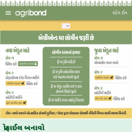
લોગ ઈન
પ્રોફાઈલ બનાવો