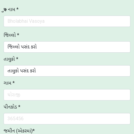
પુરુ નામ *
જિલ્લો *
તાલુકો *
ગામ *
પીનકોડ *
જમીન (એકરમાં)*