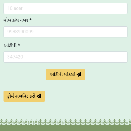
મોબાઇલ નંબર *
ઓટીપી *
ઓટીપી મોકલો
ફોર્મ સબમિટ કરો